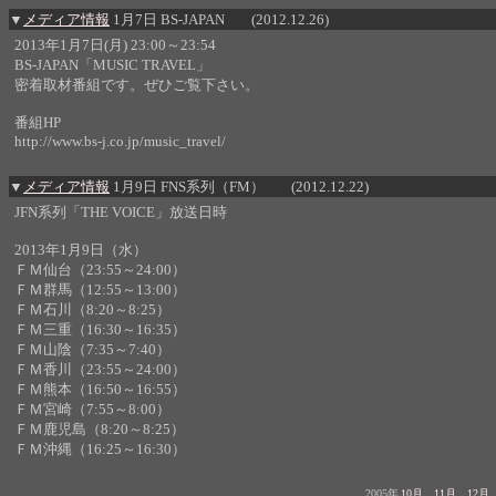
▼
メディア情報
1月7日 BS-JAPAN
(2012.12.26)
2013年1月7日(月) 23:00～23:54
BS-JAPAN「MUSIC TRAVEL」
密着取材番組です。ぜひご覧下さい。
番組HP
http://www.bs-j.co.jp/music_travel/
▼
メディア情報
1月9日 FNS系列（FM）
(2012.12.22)
JFN系列「THE VOICE」放送日時
2013年1月9日（水）
ＦＭ仙台（23:55～24:00）
ＦＭ群馬（12:55～13:00）
ＦＭ石川（8:20～8:25）
ＦＭ三重（16:30～16:35）
ＦＭ山陰（7:35～7:40）
ＦＭ香川（23:55～24:00）
ＦＭ熊本（16:50～16:55）
ＦＭ宮崎（7:55～8:00）
ＦＭ鹿児島（8:20～8:25）
ＦＭ沖縄（16:25～16:30）
2005年
10月
11月
12月